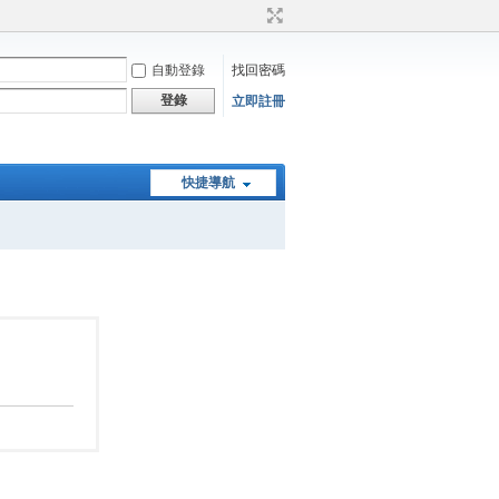
自動登錄
找回密碼
登錄
立即註冊
快捷導航