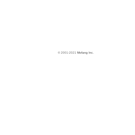
© 2001-2021
Mofang Inc.