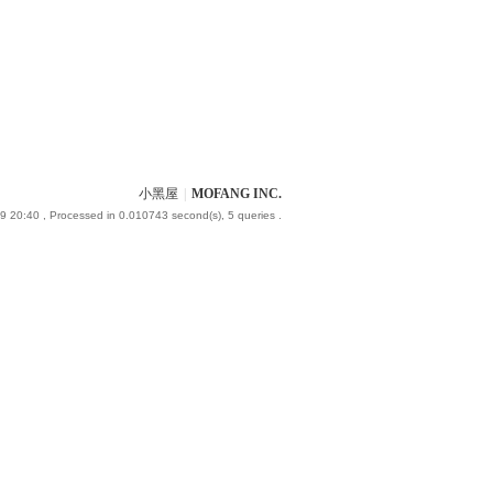
小黑屋
|
MOFANG INC.
9 20:40
, Processed in 0.010743 second(s), 5 queries .