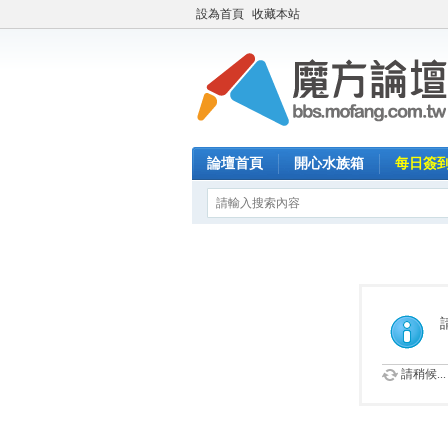
設為首頁
收藏本站
論壇首頁
開心水族箱
每日簽
請稍候...