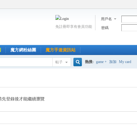
用戶名
免註冊即享有會員功能
密碼
到
魔方網粉絲團
魔方手遊資訊站
熱搜:
game +
加加
My card
帖子
搜
索
請先登錄後才能繼續瀏覽