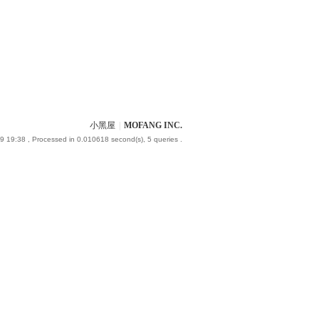
小黑屋
|
MOFANG INC.
9 19:38
, Processed in 0.010618 second(s), 5 queries .