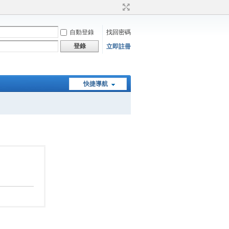
自動登錄
找回密碼
登錄
立即註冊
快捷導航