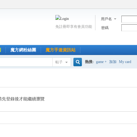
用戶名
免註冊即享有會員功能
密碼
到
魔方網粉絲團
魔方手遊資訊站
熱搜:
game +
加加
My card
帖子
搜
索
請先登錄後才能繼續瀏覽