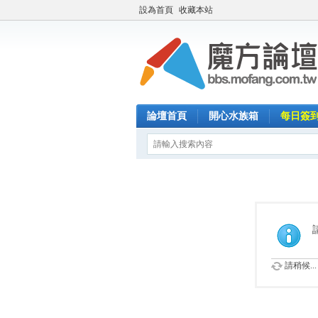
設為首頁
收藏本站
論壇首頁
開心水族箱
每日簽
請稍候...