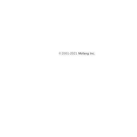
© 2001-2021
Mofang Inc.