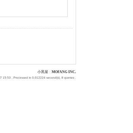
小黑屋
|
MOFANG INC.
7 15:53
, Processed in 0.012224 second(s), 8 queries .