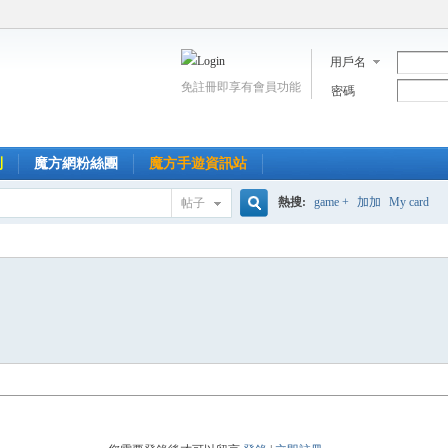
用戶名
免註冊即享有會員功能
密碼
到
魔方網粉絲團
魔方手遊資訊站
熱搜:
game +
加加
My card
帖子
搜
索