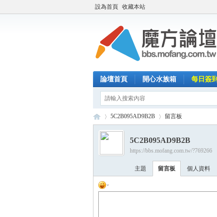
設為首頁
收藏本站
論壇首頁
開心水族箱
每日簽
5C2B095AD9B2B
留言板
5C2B095AD9B2B
https://bbs.mofang.com.tw/?769266
魔
›
›
主題
留言板
個人資料