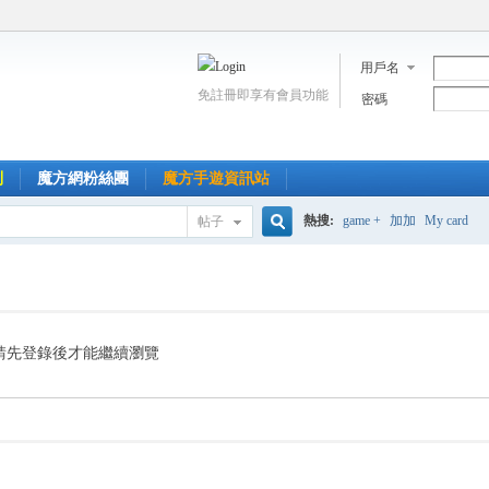
用戶名
免註冊即享有會員功能
密碼
到
魔方網粉絲團
魔方手遊資訊站
熱搜:
game +
加加
My card
帖子
搜
索
請先登錄後才能繼續瀏覽