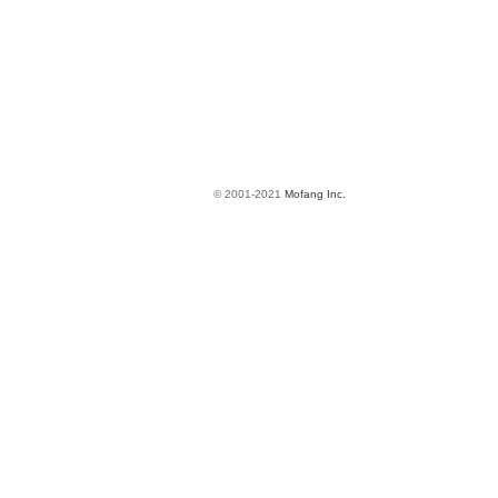
© 2001-2021
Mofang Inc.