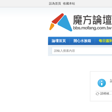
設為首頁
收藏本站
論壇首頁
開心水族箱
每日簽
請稍候...