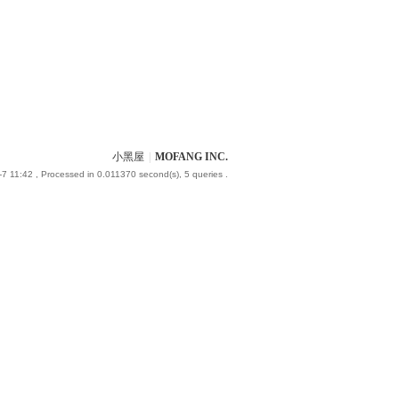
小黑屋
|
MOFANG INC.
7 11:42
, Processed in 0.011370 second(s), 5 queries .