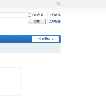
自動登錄
找回密碼
登錄
立即註冊
快捷導航