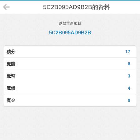
5C2B095AD9B2B的資料
點擊重新加載
5C2B095AD9B2B
積分
17
魔能
8
魔幣
3
魔鑽
4
魔金
0