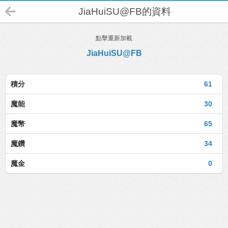
JiaHuiSU@FB的資料
點擊重新加載
JiaHuiSU@FB
積分
61
魔能
30
魔幣
65
魔鑽
34
魔金
0