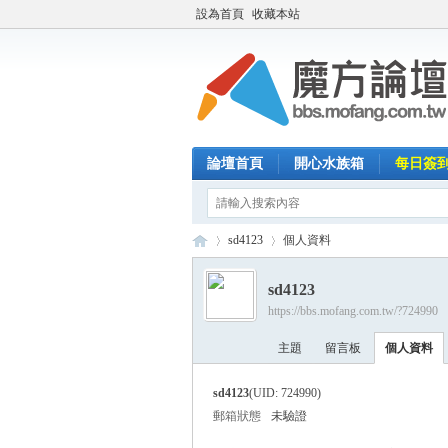
設為首頁
收藏本站
論壇首頁
開心水族箱
每日簽
sd4123
個人資料
sd4123
https://bbs.mofang.com.tw/?724990
魔
›
›
主題
留言板
個人資料
sd4123
(UID: 724990)
郵箱狀態
未驗證