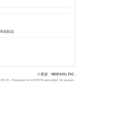
系統默認
小黑屋
|
MOFANG INC.
 05:33
, Processed in 0.015576 second(s), 14 queries .