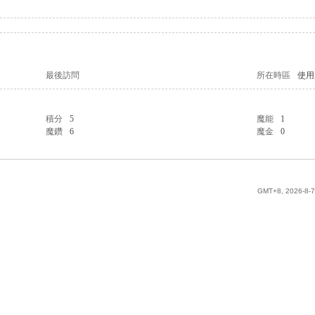
最後訪問
所在時區
使用
積分
5
魔能
1
魔鑽
6
魔金
0
GMT+8, 2026-8-7