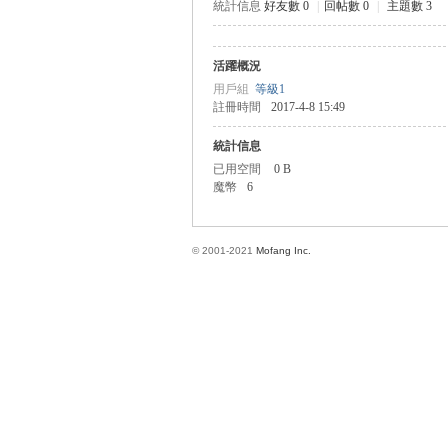
統計信息
好友數 0
|
回帖數 0
|
主題數 3
活躍概況
方
用戶組
等級1
註冊時間
2017-4-8 15:49
統計信息
已用空間
0 B
魔幣
6
© 2001-2021
Mofang Inc.
網