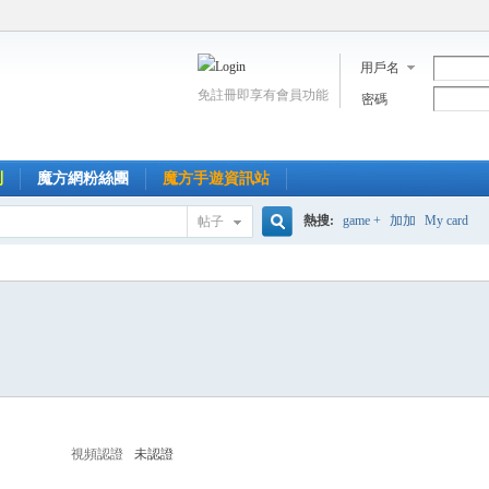
用戶名
免註冊即享有會員功能
密碼
到
魔方網粉絲團
魔方手遊資訊站
熱搜:
game +
加加
My card
帖子
搜
索
視頻認證
未認證