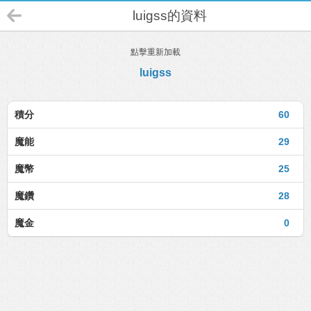
luigss的資料
點擊重新加載
luigss
積分
60
魔能
29
魔幣
25
魔鑽
28
魔金
0