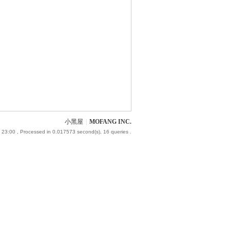
小黑屋
|
MOFANG INC.
 23:00
, Processed in 0.017573 second(s), 16 queries .