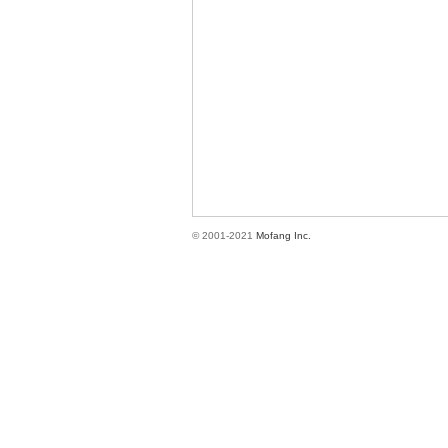
方
© 2001-2021
Mofang Inc.
網