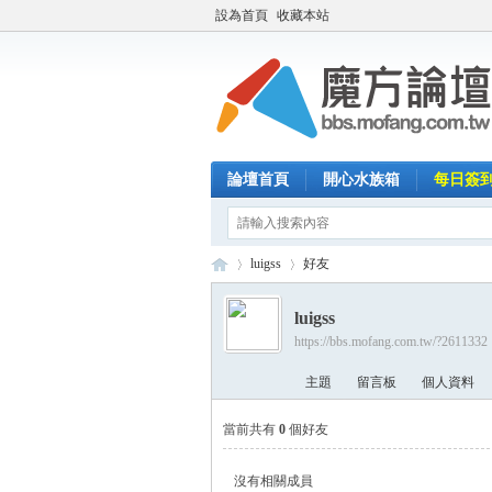
設為首頁
收藏本站
論壇首頁
開心水族箱
每日簽
luigss
好友
luigss
https://bbs.mofang.com.tw/?2611332
魔
›
›
主題
留言板
個人資料
當前共有
0
個好友
沒有相關成員