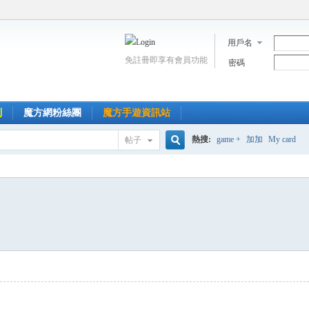
用戶名
免註冊即享有會員功能
密碼
到
魔方網粉絲團
魔方手遊資訊站
熱搜:
game +
加加
My card
帖子
搜
索