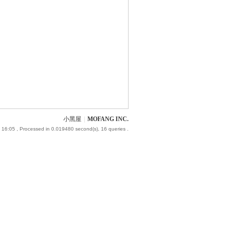
小黑屋
|
MOFANG INC.
 16:05
, Processed in 0.019480 second(s), 16 queries .