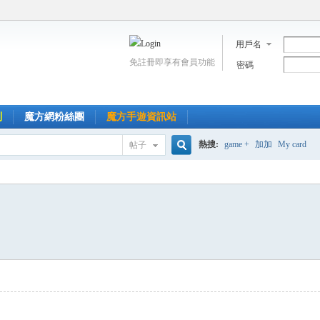
用戶名
免註冊即享有會員功能
密碼
到
魔方網粉絲團
魔方手遊資訊站
熱搜:
game +
加加
My card
帖子
搜
索