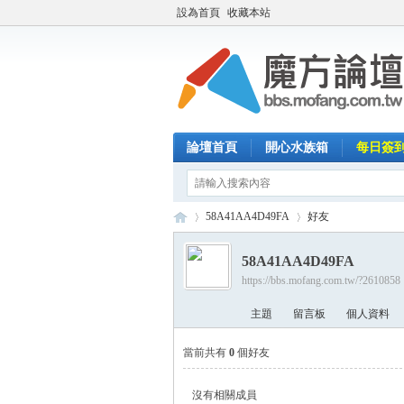
設為首頁
收藏本站
論壇首頁
開心水族箱
每日簽
58A41AA4D49FA
好友
58A41AA4D49FA
https://bbs.mofang.com.tw/?2610858
魔
›
›
主題
留言板
個人資料
當前共有
0
個好友
沒有相關成員