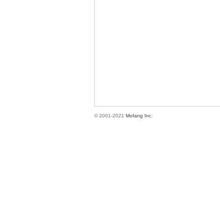
方
© 2001-2021
Mofang Inc.
網