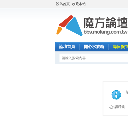
設為首頁
收藏本站
論壇首頁
開心水族箱
每日簽
請稍候...