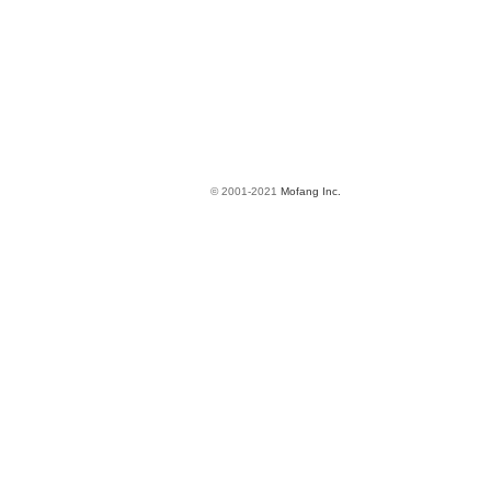
© 2001-2021
Mofang Inc.