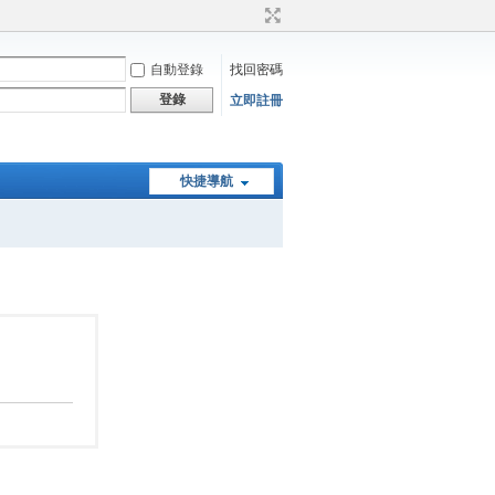
自動登錄
找回密碼
登錄
立即註冊
快捷導航