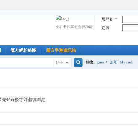
用戶名
免註冊即享有會員功能
密碼
到
魔方網粉絲團
魔方手遊資訊站
熱搜:
game +
加加
My card
帖子
搜
索
請先登錄後才能繼續瀏覽