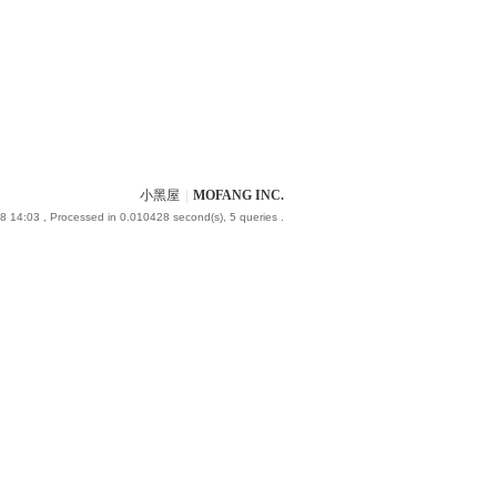
小黑屋
|
MOFANG INC.
8 14:03
, Processed in 0.010428 second(s), 5 queries .