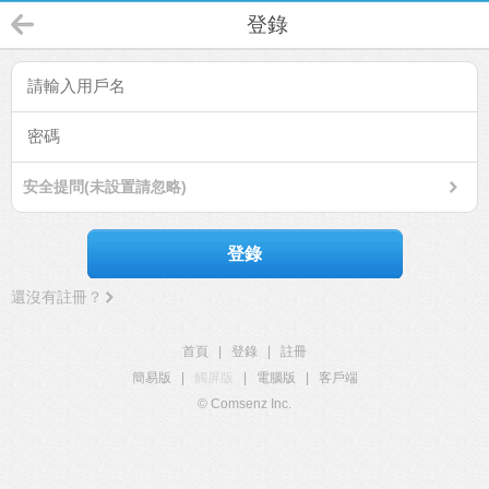
登錄
安全提問(未設置請忽略)
登錄
還沒有註冊？
首頁
|
登錄
|
註冊
簡易版
|
觸屏版
|
電腦版
|
客戶端
© Comsenz Inc.