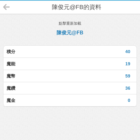
陳俊元@FB的資料
點擊重新加載
陳俊元@FB
積分
40
魔能
19
魔幣
59
魔鑽
36
魔金
0