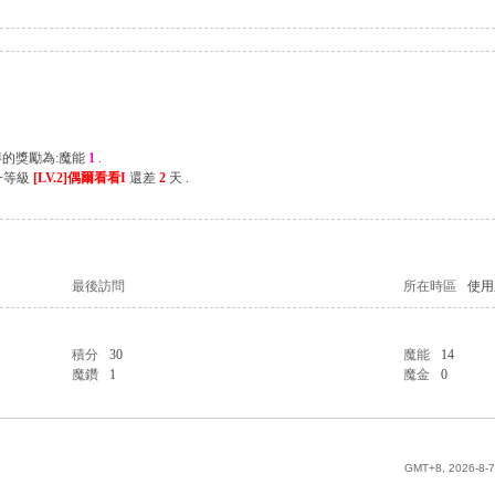
得的獎勵為:魔能
1
.
一等級
[LV.2]偶爾看看I
還差
2
天 .
最後訪問
所在時區
使用
積分
30
魔能
14
魔鑽
1
魔金
0
GMT+8, 2026-8-7