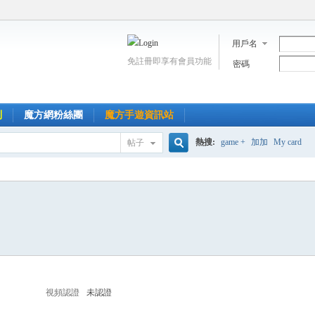
用戶名
免註冊即享有會員功能
密碼
到
魔方網粉絲團
魔方手遊資訊站
熱搜:
game +
加加
My card
帖子
搜
索
視頻認證
未認證