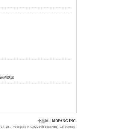
系統默認
小黑屋
|
MOFANG INC.
 14:15
, Processed in 0.020596 second(s), 16 queries .