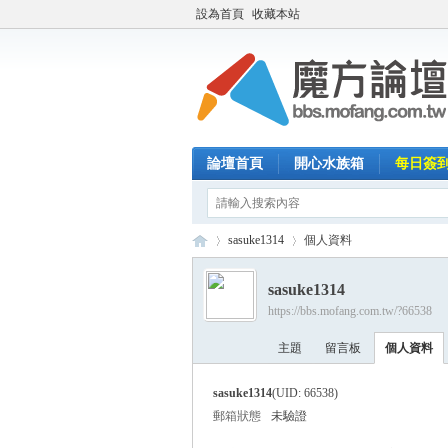
設為首頁
收藏本站
論壇首頁
開心水族箱
每日簽
sasuke1314
個人資料
sasuke1314
https://bbs.mofang.com.tw/?66538
魔
›
›
主題
留言板
個人資料
sasuke1314
(UID: 66538)
郵箱狀態
未驗證