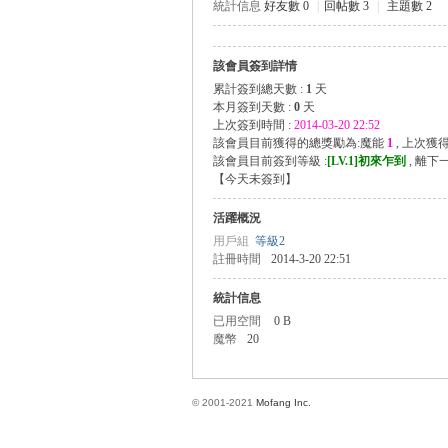
統計信息
好友數 0
|
回帖數 3
|
主題數 2
該會員簽到詳情
方
累計簽到總天數 :
1
天
本月簽到天數 :
0
天
上次簽到時間 :
2014-03-20 22:52
該會員目前獲得的總獎勵為:魔能
1
, 上次獲
該會員目前簽到等級 :
[LV.1]初來乍到
, 離下
【
今天未簽到
】
活躍概況
用戶組
等級2
註冊時間
2014-3-20 22:51
網
統計信息
已用空間
0 B
魔幣
20
© 2001-2021
Mofang Inc.