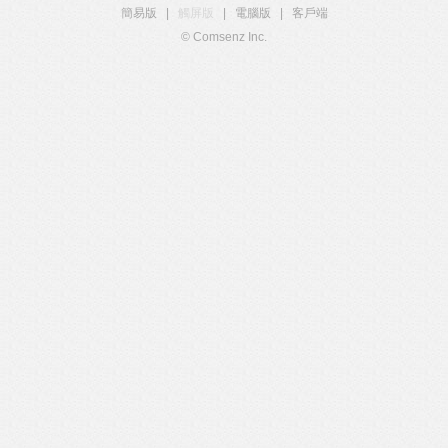
簡易版
|
觸屏版
|
電腦版
|
客戶端
© Comsenz Inc.