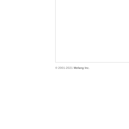
方
© 2001-2021
Mofang Inc.
網