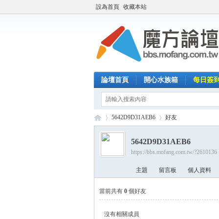
設為首頁
收藏本站
論壇首頁
開心水族箱
每日簽
5642D9D31AEB6
好友
5642D9D31AEB6
https://bbs.mofang.com.tw/?2610136
魔
›
›
主題
留言板
個人資料
當前共有
0
個好友
沒有相關成員