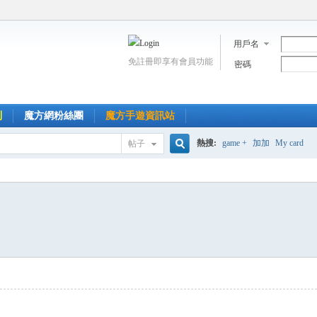
用戶名
免註冊即享有會員功能
密碼
到
魔方網粉絲團
魔方手遊資訊站
熱搜:
game +
加加
My card
帖子
搜
索