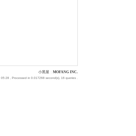
小黑屋
|
MOFANG INC.
 05:28
, Processed in 0.017268 second(s), 16 queries .