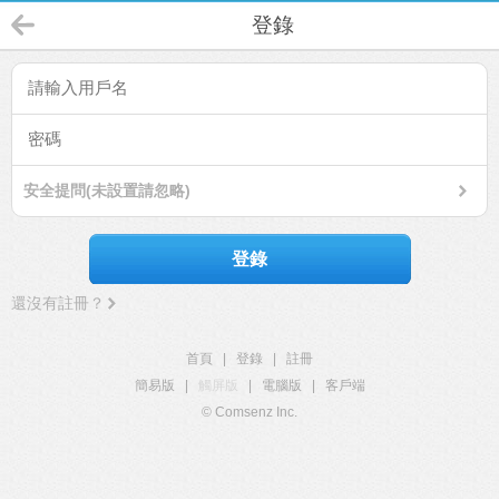
登錄
安全提問(未設置請忽略)
登錄
還沒有註冊？
首頁
|
登錄
|
註冊
簡易版
|
觸屏版
|
電腦版
|
客戶端
© Comsenz Inc.