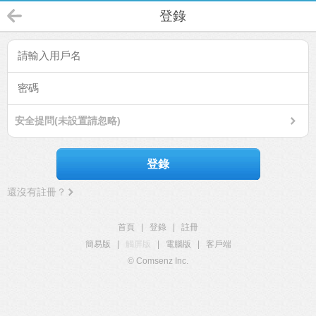
登錄
安全提問(未設置請忽略)
登錄
還沒有註冊？
首頁
|
登錄
|
註冊
簡易版
|
觸屏版
|
電腦版
|
客戶端
© Comsenz Inc.