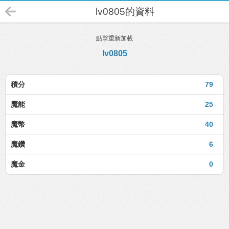
lv0805的資料
點擊重新加載
lv0805
積分
79
魔能
25
魔幣
40
魔鑽
6
魔金
0