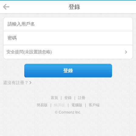
登錄
安全提問(未設置請忽略)
登錄
還沒有註冊？
首頁
|
登錄
|
註冊
簡易版
|
觸屏版
|
電腦版
|
客戶端
© Comsenz Inc.