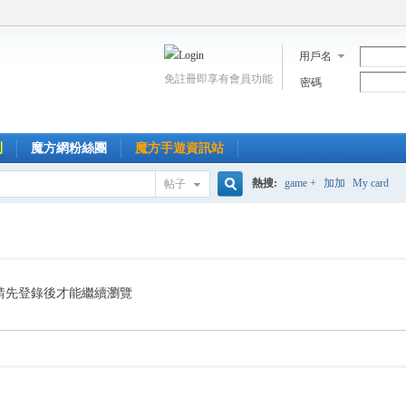
用戶名
免註冊即享有會員功能
密碼
到
魔方網粉絲團
魔方手遊資訊站
熱搜:
game +
加加
My card
帖子
搜
索
請先登錄後才能繼續瀏覽