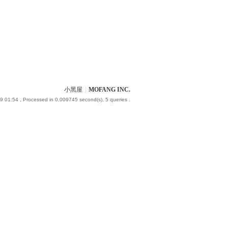
小黑屋
|
MOFANG INC.
9 01:54
, Processed in 0.009745 second(s), 5 queries .