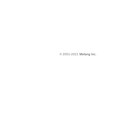
© 2001-2021
Mofang Inc.