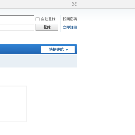
自動登錄
找回密碼
登錄
立即註冊
快捷導航