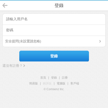
登錄
安全提問(未設置請忽略)
登錄
還沒有註冊？
首頁
|
登錄
|
註冊
簡易版
|
觸屏版
|
電腦版
|
客戶端
© Comsenz Inc.