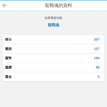
龍戰魂的資料
點擊重新加載
龍戰魂
積分
257
魔能
127
魔幣
193
魔鑽
98
魔金
0