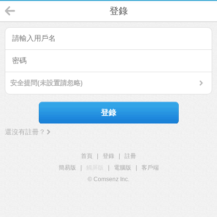
登錄
安全提問(未設置請忽略)
登錄
還沒有註冊？
首頁
|
登錄
|
註冊
簡易版
|
觸屏版
|
電腦版
|
客戶端
© Comsenz Inc.