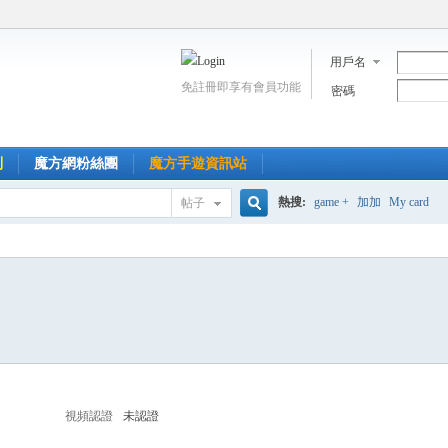
用戶名
免註冊即享有會員功能
密碼
到
魔方網粉絲團
魔方手遊資訊站
熱搜:
game +
加加
My card
帖子
搜
索
視頻認證
未認證