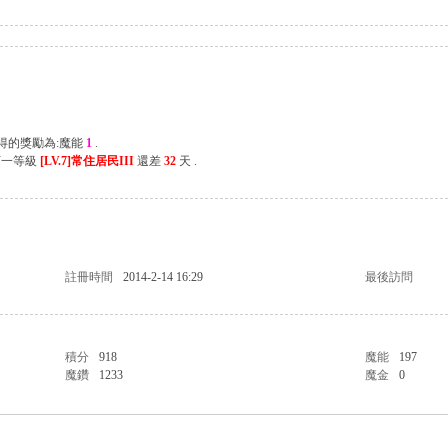
獲得的獎勵為:魔能
1
.
下一等級
[LV.7]常住居民III
還差
32
天 .
註冊時間
2014-2-14 16:29
最後訪問
積分
918
魔能
197
魔鑽
1233
魔金
0