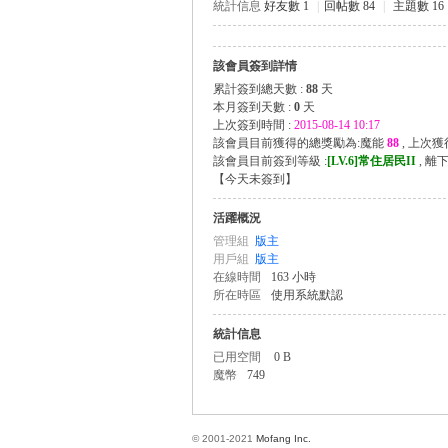
統計信息
好友數 1
|
回帖數 84
|
主題數 16
該會員簽到詳情
方
累計簽到總天數 :
88
天
本月簽到天數 :
0
天
上次簽到時間 :
2015-08-14 10:17
該會員目前獲得的總獎勵為:魔能
88
, 上次
該會員目前簽到等級 :
[LV.6]常住居民II
, 離
【
今天未簽到
】
活躍概況
管理組
版主
用戶組
版主
在線時間
163 小時
網
所在時區
使用系統默認
統計信息
已用空間
0 B
魔幣
749
© 2001-2021
Mofang Inc.