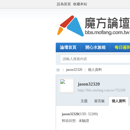
設為首頁
收藏本站
論壇首頁
開心水族箱
每日簽
jason32320
個人資料
jason32320
https://bbs.mofang.com.tw/?52209
魔
›
›
主題
留言板
個人資料
jason32320
(UID: 52209)
郵箱狀態
未驗證