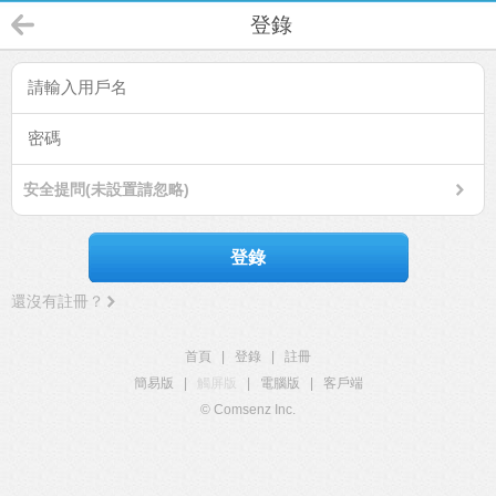
登錄
安全提問(未設置請忽略)
登錄
還沒有註冊？
首頁
|
登錄
|
註冊
簡易版
|
觸屏版
|
電腦版
|
客戶端
© Comsenz Inc.