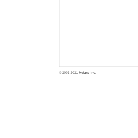
方
© 2001-2021
Mofang Inc.
網