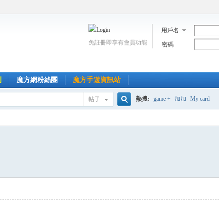
用戶名
免註冊即享有會員功能
密碼
到
魔方網粉絲團
魔方手遊資訊站
熱搜:
game +
加加
My card
帖子
搜
索