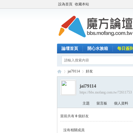
設為首頁
收藏本站
論壇首頁
開心水族箱
每日簽
jai79114
好友
jai79114
https://bbs.mofang.com.tw/?2611753
魔
›
›
主題
留言板
個人資料
當前共有
0
個好友
沒有相關成員