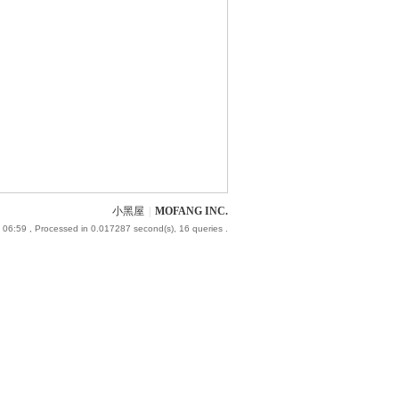
小黑屋
|
MOFANG INC.
 06:59
, Processed in 0.017287 second(s), 16 queries .