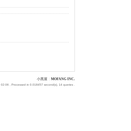
小黑屋
|
MOFANG INC.
 02:06
, Processed in 0.018457 second(s), 14 queries .