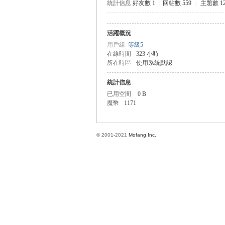
統計信息
好友數 1
|
回帖數 559
|
主題數 1
活躍概況
方
用戶組
等級5
在線時間
323 小時
所在時區
使用系統默認
統計信息
已用空間
0 B
魔幣
1171
© 2001-2021
Mofang Inc.
網