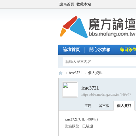
設為首頁
收藏本站
論壇首頁
開心水族箱
每日簽
icac3721
個人資料
icac3721
https://bbs.mofang.com.tw/?49947
魔
›
›
主題
留言板
個人資料
icac3721
(UID: 49947)
郵箱狀態
已驗證