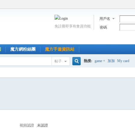
用戶名
免註冊即享有會員功能
密碼
到
魔方網粉絲團
魔方手遊資訊站
熱搜:
game +
加加
My card
帖子
搜
索
視頻認證
未認證