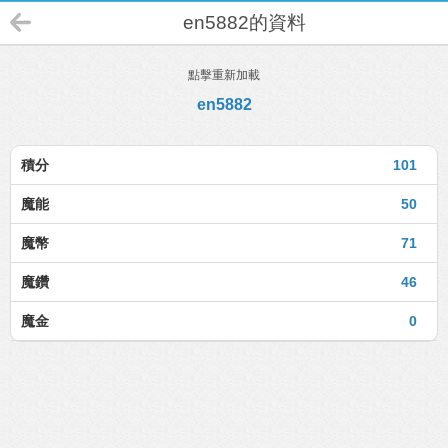
en5882的資料
點擊重新加載
en5882
積分
101
魔能
50
魔幣
71
魔鑽
46
魔金
0