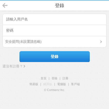
登錄
安全提問(未設置請忽略)
登錄
還沒有註冊？
首頁
|
登錄
|
註冊
簡易版
|
觸屏版
|
電腦版
|
客戶端
© Comsenz Inc.