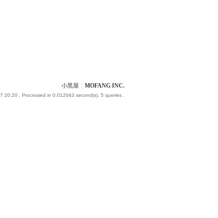
小黑屋
|
MOFANG INC.
7 20:20
, Processed in 0.012043 second(s), 5 queries .