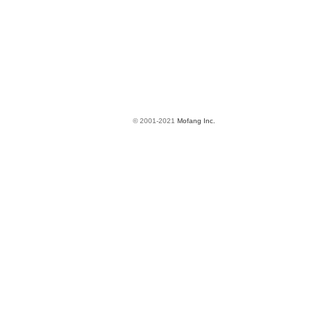
© 2001-2021
Mofang Inc.