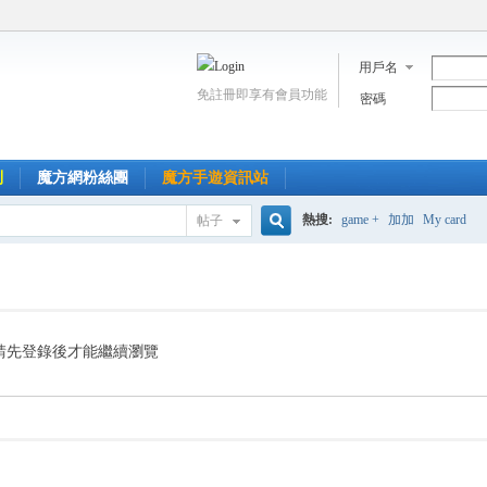
用戶名
免註冊即享有會員功能
密碼
到
魔方網粉絲團
魔方手遊資訊站
熱搜:
game +
加加
My card
帖子
搜
索
請先登錄後才能繼續瀏覽