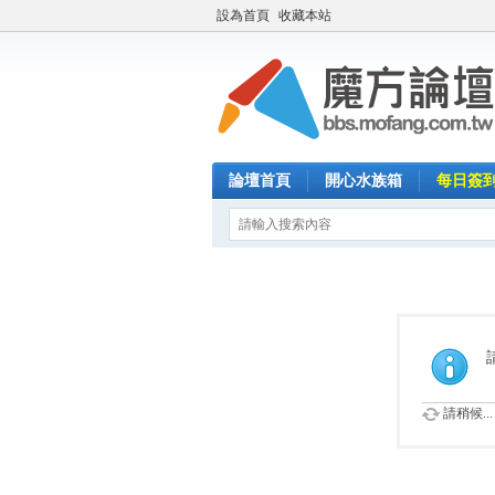
設為首頁
收藏本站
論壇首頁
開心水族箱
每日簽
請稍候...