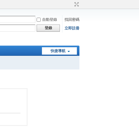
自動登錄
找回密碼
登錄
立即註冊
快捷導航