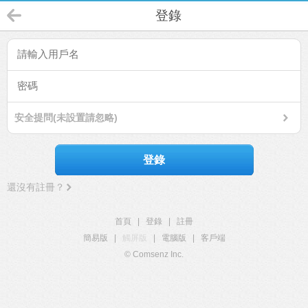
登錄
安全提問(未設置請忽略)
登錄
還沒有註冊？
首頁
|
登錄
|
註冊
簡易版
|
觸屏版
|
電腦版
|
客戶端
© Comsenz Inc.