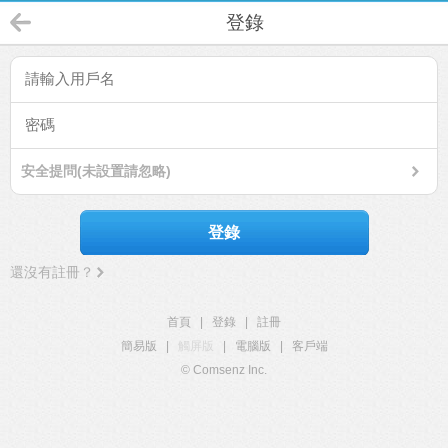
登錄
安全提問(未設置請忽略)
登錄
還沒有註冊？
首頁
|
登錄
|
註冊
簡易版
|
觸屏版
|
電腦版
|
客戶端
© Comsenz Inc.