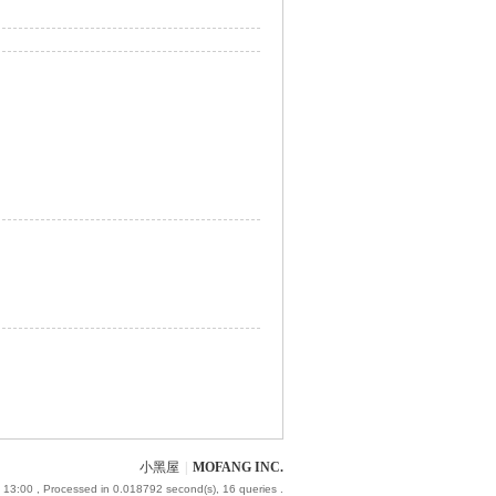
小黑屋
|
MOFANG INC.
 13:00
, Processed in 0.018792 second(s), 16 queries .