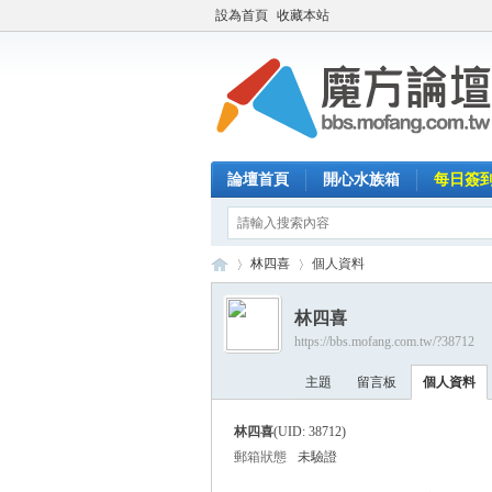
設為首頁
收藏本站
論壇首頁
開心水族箱
每日簽
林四喜
個人資料
林四喜
https://bbs.mofang.com.tw/?38712
魔
›
›
主題
留言板
個人資料
林四喜
(UID: 38712)
郵箱狀態
未驗證