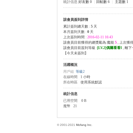
統計信息
好友數 0
|
回帖數 6
|
主題數 1
該會員簽到詳情
方
累計簽到總天數 :
5
天
本月簽到天數 :
0
天
上次簽到時間 :
2016-02-11 16:43
該會員目前獲得的總獎勵為:魔能
5
, 上次獲
該會員目前簽到等級 :
[LV.2]偶爾看看I
, 離
【
今天未簽到
】
活躍概況
用戶組
等級2
在線時間
1 小時
所在時區
使用系統默認
網
統計信息
已用空間
0 B
魔幣
21
© 2001-2021
Mofang Inc.