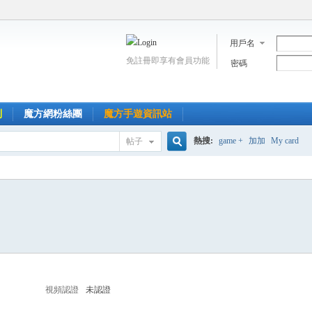
用戶名
免註冊即享有會員功能
密碼
到
魔方網粉絲團
魔方手遊資訊站
熱搜:
game +
加加
My card
帖子
搜
索
視頻認證
未認證