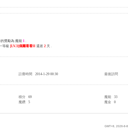
得的獎勵為:魔能
1
.
下一等級
[LV.3]偶爾看看II
還差
2
天 .
註冊時間
2014-1-29 00:30
最後訪問
積分
69
魔能
33
魔鑽
5
魔金
0
GMT+8, 2026-8-8