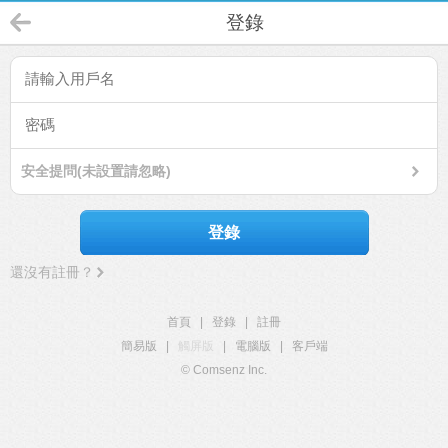
登錄
安全提問(未設置請忽略)
登錄
還沒有註冊？
首頁
|
登錄
|
註冊
簡易版
|
觸屏版
|
電腦版
|
客戶端
© Comsenz Inc.