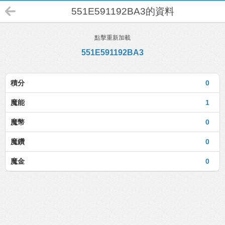
551E591192BA3的資料
點擊重新加載
551E591192BA3
積分
0
魔能
1
魔幣
0
魔鑽
0
魔金
0