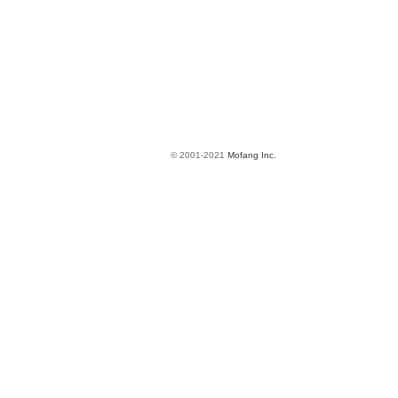
© 2001-2021
Mofang Inc.