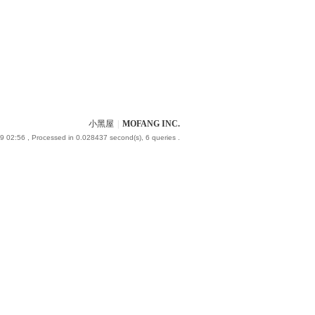
小黑屋
|
MOFANG INC.
9 02:56
, Processed in 0.028437 second(s), 6 queries .