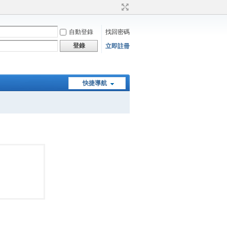
自動登錄
找回密碼
登錄
立即註冊
快捷導航