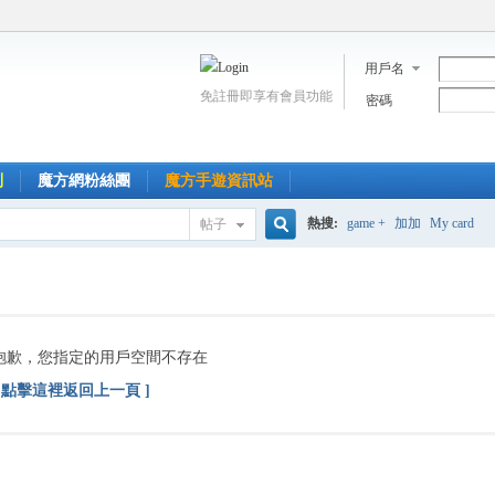
用戶名
免註冊即享有會員功能
密碼
到
魔方網粉絲團
魔方手遊資訊站
熱搜:
game +
加加
My card
帖子
搜
索
抱歉，您指定的用戶空間不存在
[ 點擊這裡返回上一頁 ]