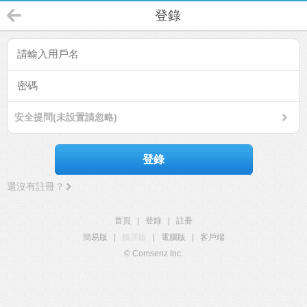
登錄
安全提問(未設置請忽略)
登錄
還沒有註冊？
首頁
|
登錄
|
註冊
簡易版
|
觸屏版
|
電腦版
|
客戶端
© Comsenz Inc.