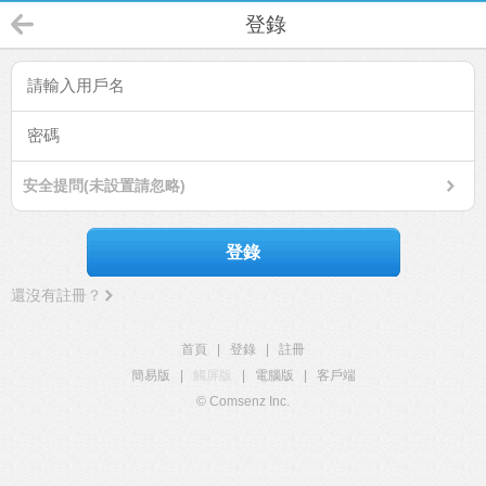
登錄
安全提問(未設置請忽略)
登錄
還沒有註冊？
首頁
|
登錄
|
註冊
簡易版
|
觸屏版
|
電腦版
|
客戶端
© Comsenz Inc.