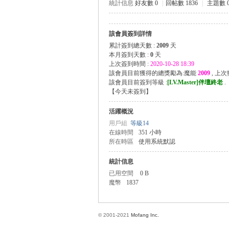
統計信息
好友數 0
|
回帖數 1836
|
主題數 
該會員簽到詳情
方
累計簽到總天數 :
2009
天
本月簽到天數 :
0
天
上次簽到時間 :
2020-10-28 18:39
該會員目前獲得的總獎勵為:魔能
2009
, 上
該會員目前簽到等級 :
[LV.Master]伴壇終老
.
【
今天未簽到
】
活躍概況
用戶組
等級14
在線時間
351 小時
所在時區
使用系統默認
網
統計信息
已用空間
0 B
魔幣
1837
© 2001-2021
Mofang Inc.