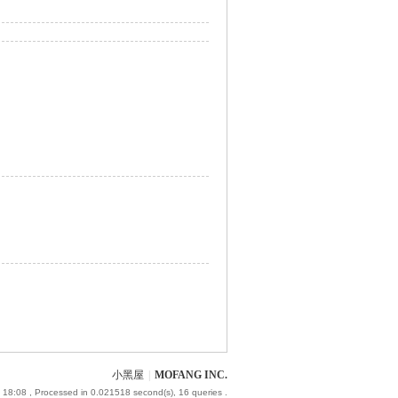
小黑屋
|
MOFANG INC.
 18:08
, Processed in 0.021518 second(s), 16 queries .