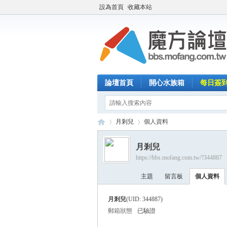
設為首頁
收藏本站
論壇首頁
開心水族箱
每日簽
月剎兒
個人資料
月剎兒
https://bbs.mofang.com.tw/?344887
魔
›
›
主題
留言板
個人資料
月剎兒
(UID: 344887)
郵箱狀態
已驗證