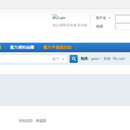
用戶名
免註冊即享有會員功能
密碼
到
魔方網粉絲團
魔方手遊資訊站
熱搜:
game +
加加
My card
帖子
搜
索
視頻認證
未認證