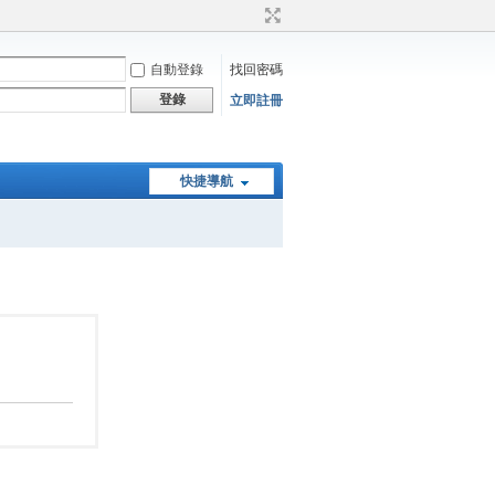
自動登錄
找回密碼
登錄
立即註冊
快捷導航