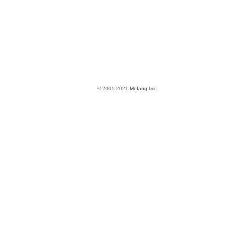
© 2001-2021
Mofang Inc.