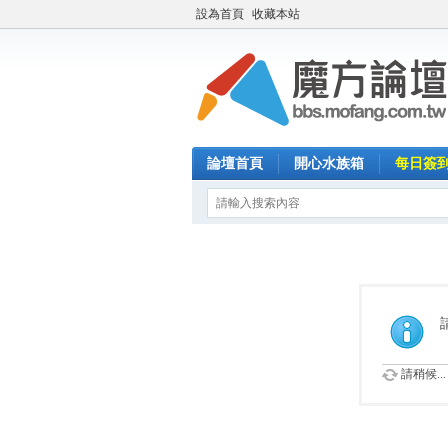
設為首頁
收藏本站
論壇首頁
開心水族箱
每日簽
請稍候...