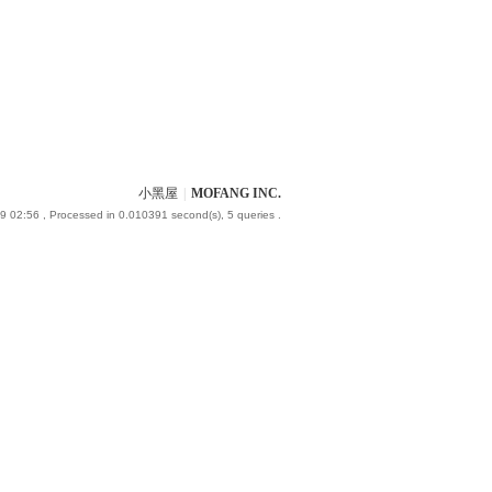
小黑屋
|
MOFANG INC.
9 02:56
, Processed in 0.010391 second(s), 5 queries .