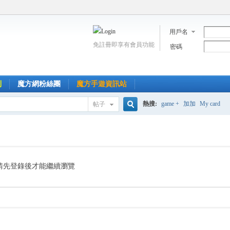
用戶名
免註冊即享有會員功能
密碼
到
魔方網粉絲團
魔方手遊資訊站
熱搜:
game +
加加
My card
帖子
搜
索
請先登錄後才能繼續瀏覽