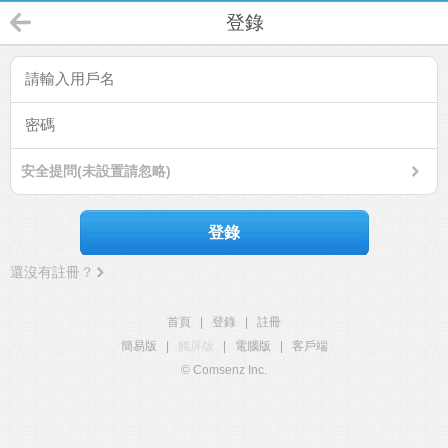
登錄
安全提問(未設置請忽略)
登錄
還沒有註冊？
首頁
|
登錄
|
註冊
簡易版
|
觸屏版
|
電腦版
|
客戶端
© Comsenz Inc.