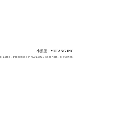
小黑屋
|
MOFANG INC.
6 14:56
, Processed in 0.012012 second(s), 6 queries .