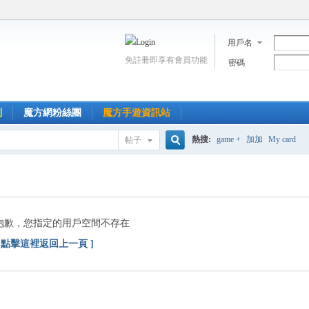
用戶名
免註冊即享有會員功能
密碼
到
魔方網粉絲團
魔方手遊資訊站
熱搜:
game +
加加
My card
帖子
搜
索
抱歉，您指定的用戶空間不存在
[ 點擊這裡返回上一頁 ]