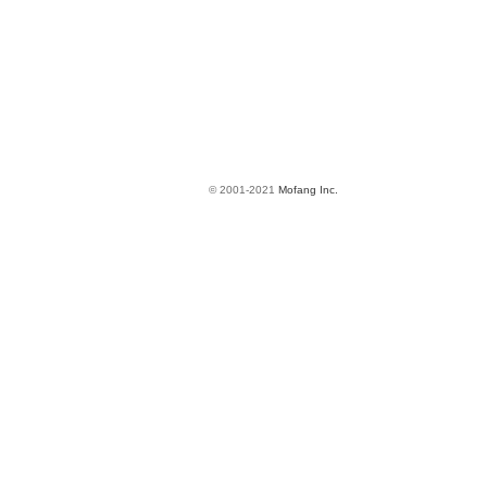
© 2001-2021
Mofang Inc.