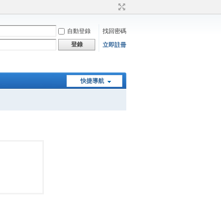
自動登錄
找回密碼
登錄
立即註冊
快捷導航