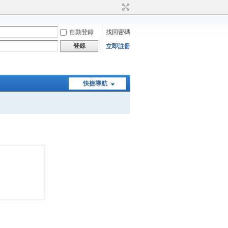
自動登錄
找回密碼
登錄
立即註冊
快捷導航