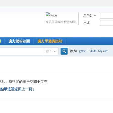
用戶名
免註冊即享有會員功能
密碼
到
魔方網粉絲團
魔方手遊資訊站
熱搜:
game +
加加
My card
帖子
搜
索
抱歉，您指定的用戶空間不存在
[ 點擊這裡返回上一頁 ]