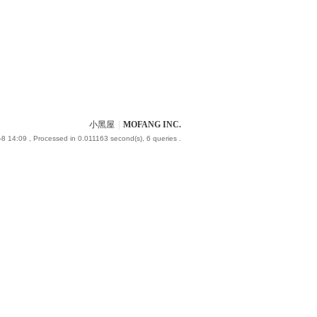
小黑屋
|
MOFANG INC.
-8 14:09
, Processed in 0.011163 second(s), 6 queries .