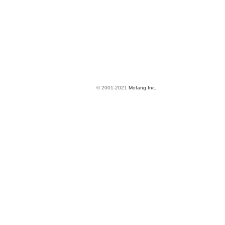
© 2001-2021
Mofang Inc.