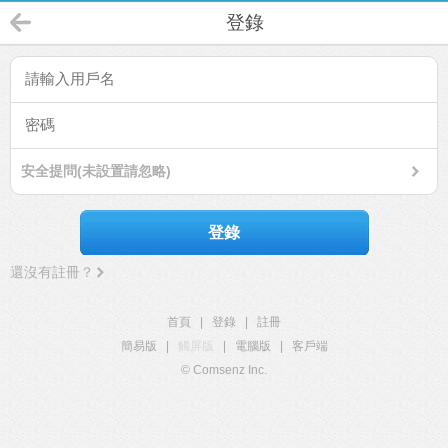
登錄
安全提問(未設置請忽略)
登錄
還沒有註冊？
首頁
|
登錄
|
註冊
簡易版
|
觸屏版
|
電腦版
|
客戶端
© Comsenz Inc.