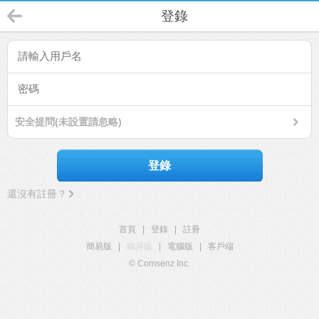
登錄
安全提問(未設置請忽略)
登錄
還沒有註冊？
首頁
|
登錄
|
註冊
簡易版
|
觸屏版
|
電腦版
|
客戶端
© Comsenz Inc.