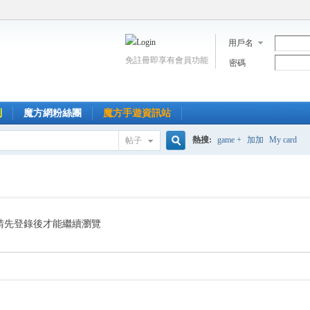
用戶名
免註冊即享有會員功能
密碼
到
魔方網粉絲團
魔方手遊資訊站
熱搜:
game +
加加
My card
帖子
搜
索
請先登錄後才能繼續瀏覽