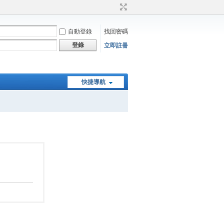
自動登錄
找回密碼
登錄
立即註冊
快捷導航