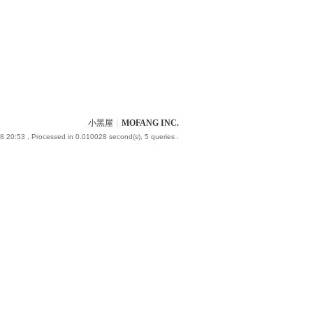
小黑屋
|
MOFANG INC.
8 20:53
, Processed in 0.010028 second(s), 5 queries .