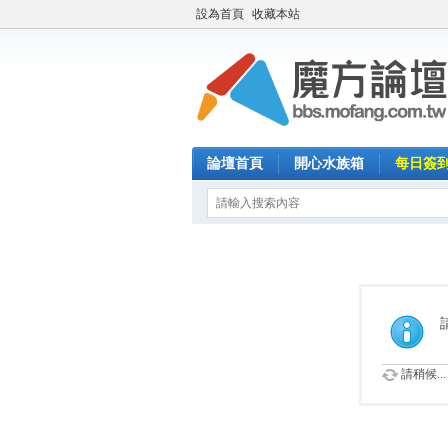
設為首頁
收藏本站
論壇首頁
開心水族箱
每日簽
請稍候...