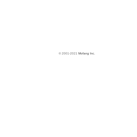
© 2001-2021
Mofang Inc.