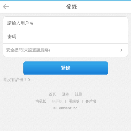
登錄
安全提問(未設置請忽略)
登錄
還沒有註冊？
首頁
|
登錄
|
註冊
簡易版
|
觸屏版
|
電腦版
|
客戶端
© Comsenz Inc.