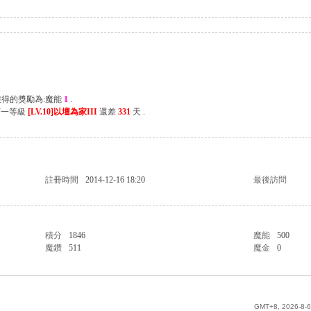
獲得的獎勵為:魔能
1
.
下一等級
[LV.10]以壇為家III
還差
331
天 .
註冊時間
2014-12-16 18:20
最後訪問
積分
1846
魔能
500
魔鑽
511
魔金
0
GMT+8, 2026-8-6