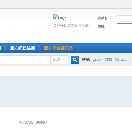
用戶名
免註冊即享有會員功能
密碼
到
魔方網粉絲團
魔方手遊資訊站
熱搜:
game +
加加
My card
帖子
搜
索
視頻認證
未認證