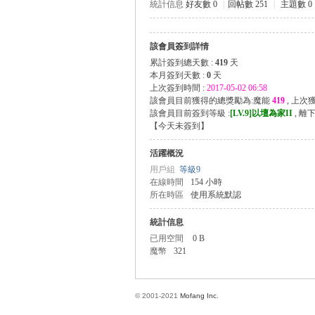
統計信息
好友數 0
|
回帖數 251
|
主題數 0
該會員簽到詳情
方
累計簽到總天數 :
419
天
本月簽到天數 :
0
天
上次簽到時間 :
2017-05-02 06:58
該會員目前獲得的總獎勵為:魔能
419
, 上次
該會員目前簽到等級 :
[LV.9]以壇為家II
, 離
【
今天未簽到
】
活躍概況
用戶組
等級9
在線時間
154 小時
所在時區
使用系統默認
網
統計信息
已用空間
0 B
魔幣
321
© 2001-2021
Mofang Inc.