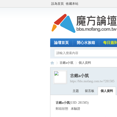
設為首頁
收藏本站
論壇首頁
開心水族箱
每日簽
古錐a小筑
個人資料
古錐a小筑
https://bbs.mofang.com.tw/?281585
魔
›
›
主題
留言板
個人資料
古錐a小筑
(UID: 281585)
郵箱狀態
未驗證