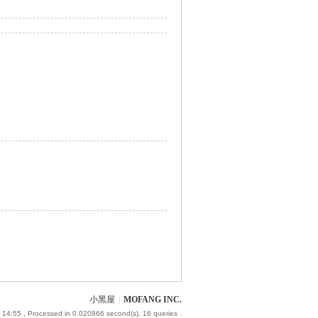
小黑屋
|
MOFANG INC.
 14:55
, Processed in 0.020866 second(s), 16 queries .