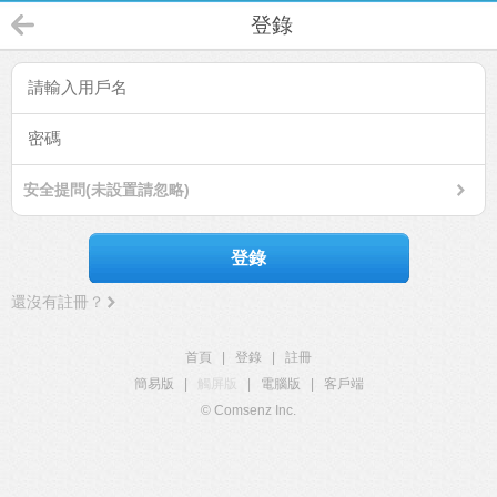
登錄
安全提問(未設置請忽略)
登錄
還沒有註冊？
首頁
|
登錄
|
註冊
簡易版
|
觸屏版
|
電腦版
|
客戶端
© Comsenz Inc.